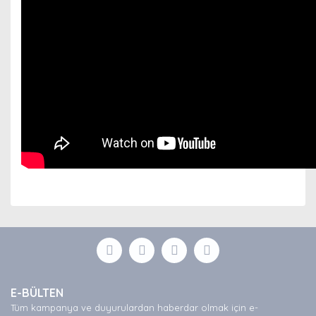
Bu ürünün fiyat bilgisi, resim, ürün açıklamalarında ve
diğer konularda yetersiz gördüğünüz noktaları öneri
Bu ürüne ilk yorumu siz yapın!
formunu kullanarak tarafımıza iletebilirsiniz.
Görüş ve önerileriniz için teşekkür ederiz.
Yorum Yaz
Ürün resmi kalitesiz, bozuk veya görüntülenemiyor.
E-BÜLTEN
Ürün açıklamasında eksik bilgiler bulunuyor.
Tüm kampanya ve duyurulardan haberdar olmak için e-