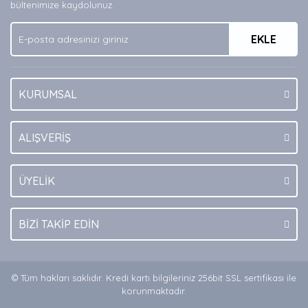
Ürün bilgilerinde hatalar bulunuyor.
bültenimize kaydolunuz.
Ürün fiyatı diğer sitelerden daha pahalı.
EKLE
Bu ürüne benzer farklı alternatifler olmalı.
KURUMSAL
Gönder
ALIŞVERİŞ
ÜYELİK
BİZİ TAKİP EDİN
© Tüm hakları saklıdır. Kredi kartı bilgileriniz 256bit SSL sertifikası ile
korunmaktadır.