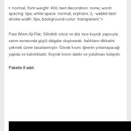
t: normal; font-weight: 400; text-decoration: none; word-
spacing: 0px; white-space: normal; orphans: 2; -webkit-text-
stroke-width: 0px; background-color: transparent;">
Para Worm Aji-Flat; Silindirik vücut ve düz ince kuyruk yapısıyla
sarım esnasında güçlü dalgalar oluşturarak, balıkların dikkatini
çekmek üzere tasarlanmıştır. Gövde kısmı iğnenin yırtamayacağı
yapıda ve kalınlıktadır. Kuyruk kısmı dardır ve yutulması kolaydır.
Pakette 8 adet.