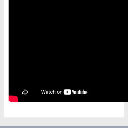
Bu ürünün fiyat bilgisi, resim, ürün açıklamalarında ve
diğer konularda yetersiz gördüğünüz noktaları öneri
Bu ürüne ilk yorumu siz yapın!
formunu kullanarak tarafımıza iletebilirsiniz.