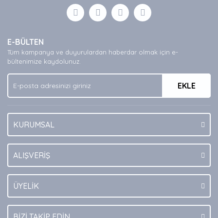
Görüş ve önerileriniz için teşekkür ederiz.
Yorum Yaz
Ürün resmi kalitesiz, bozuk veya görüntülenemiyor.
E-BÜLTEN
Ürün açıklamasında eksik bilgiler bulunuyor.
Tüm kampanya ve duyurulardan haberdar olmak için e-
Ürün bilgilerinde hatalar bulunuyor.
bültenimize kaydolunuz.
Ürün fiyatı diğer sitelerden daha pahalı.
EKLE
Bu ürüne benzer farklı alternatifler olmalı.
KURUMSAL
Gönder
ALIŞVERİŞ
ÜYELİK
BİZİ TAKİP EDİN