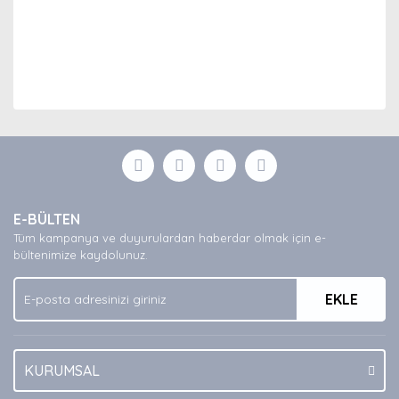
Bu ürünün fiyat bilgisi, resim, ürün açıklamalarında ve
diğer konularda yetersiz gördüğünüz noktaları öneri
Bu ürüne ilk yorumu siz yapın!
formunu kullanarak tarafımıza iletebilirsiniz.
Görüş ve önerileriniz için teşekkür ederiz.
Yorum Yaz
Ürün resmi kalitesiz, bozuk veya görüntülenemiyor.
E-BÜLTEN
Ürün açıklamasında eksik bilgiler bulunuyor.
Tüm kampanya ve duyurulardan haberdar olmak için e-
Ürün bilgilerinde hatalar bulunuyor.
bültenimize kaydolunuz.
Ürün fiyatı diğer sitelerden daha pahalı.
EKLE
Bu ürüne benzer farklı alternatifler olmalı.
KURUMSAL