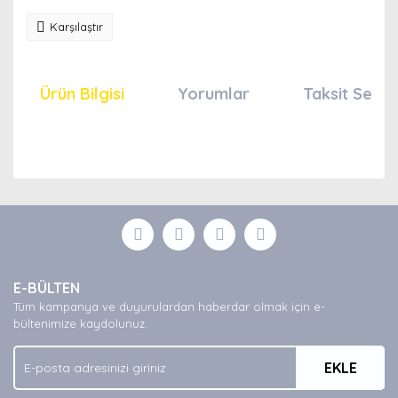
Karşılaştır
Ürün Bilgisi
Yorumlar
Taksit Seçen
Bu ürünün fiyat bilgisi, resim, ürün açıklamalarında ve
diğer konularda yetersiz gördüğünüz noktaları öneri
Bu ürüne ilk yorumu siz yapın!
formunu kullanarak tarafımıza iletebilirsiniz.
Görüş ve önerileriniz için teşekkür ederiz.
Yorum Yaz
Ürün resmi kalitesiz, bozuk veya görüntülenemiyor.
E-BÜLTEN
Ürün açıklamasında eksik bilgiler bulunuyor.
Tüm kampanya ve duyurulardan haberdar olmak için e-
Ürün bilgilerinde hatalar bulunuyor.
bültenimize kaydolunuz.
Ürün fiyatı diğer sitelerden daha pahalı.
EKLE
Bu ürüne benzer farklı alternatifler olmalı.