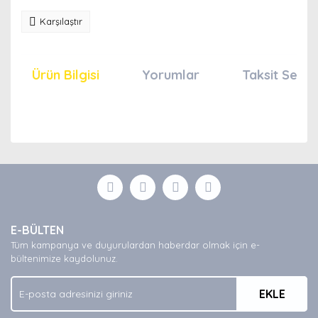
Karşılaştır
Ürün Bilgisi
Yorumlar
Taksit Seçen
Bu ürünün fiyat bilgisi, resim, ürün açıklamalarında ve
diğer konularda yetersiz gördüğünüz noktaları öneri
Bu ürüne ilk yorumu siz yapın!
formunu kullanarak tarafımıza iletebilirsiniz.
Görüş ve önerileriniz için teşekkür ederiz.
Yorum Yaz
Ürün resmi kalitesiz, bozuk veya görüntülenemiyor.
E-BÜLTEN
Ürün açıklamasında eksik bilgiler bulunuyor.
Tüm kampanya ve duyurulardan haberdar olmak için e-
Ürün bilgilerinde hatalar bulunuyor.
bültenimize kaydolunuz.
Ürün fiyatı diğer sitelerden daha pahalı.
EKLE
Bu ürüne benzer farklı alternatifler olmalı.