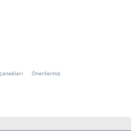
çenekleri
Önerileriniz
nda ve diğer konularda yetersiz gördüğünüz noktaları öneri formunu kullan
Bu ürüne ilk yorumu siz yapın!