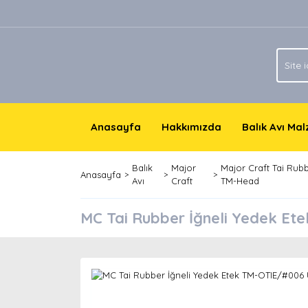
Anasayfa
Hakkımızda
Balık Avı Ma
Balık
Major
Major Craft Tai Rub
Anasayfa
Avı
Craft
TM-Head
MC Tai Rubber İğneli Yedek E