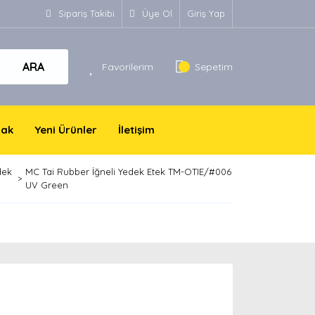
Sipariş Takibi
Üye Ol
Giriş Yap
ARA
Favorilerim
Sepetim
yak
Yeni Ürünler
İletişim
dek
MC Tai Rubber İğneli Yedek Etek TM-OTIE/#006
UV Green