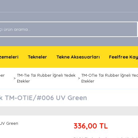
lzemeleri
Tekneler
Tekne Aksesuarları
Feelfree Ka
ber
TM-Tie Tai Rubber İğneli Yedek
TM-OTie Tai Rubber İğneli Ye
Etekler
Etekler
tek TM-OTIE/#006 UV Green
336,00 TL