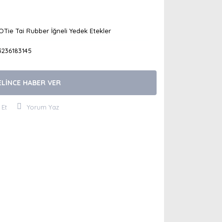
Tie Tai Rubber İğneli Yedek Etekler
3236183145
ELİNCE HABER VER
 Et
Yorum Yaz