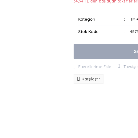
34,94 TL den başlayan taksitlerle!!
Kategori
TM-O
Stok Kodu
457
G
Tavsiye
Karşılaştır