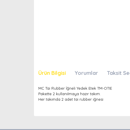
Ürün Bilgisi
Yorumlar
Taksit Se
MC Tai Rubber İğneli Yedek Etek TM-OTIE
Pakette 2 kullanılmaya hazır takım.
Her takımda 2 adet tai rubber iğnesi
Bu ürünün fiyat bilgisi, resim, ürün açıklamaları
Görüş ve önerileriniz için teşekkür ederiz.