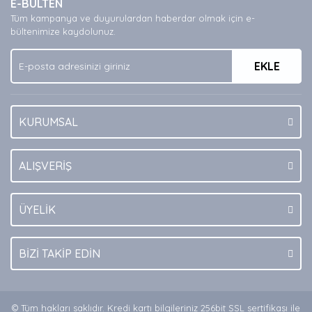
E-BÜLTEN
Ürün açıklamasında eksik bilgiler bulunuyor.
Tüm kampanya ve duyurulardan haberdar olmak için e-
Ürün bilgilerinde hatalar bulunuyor.
bültenimize kaydolunuz.
Ürün fiyatı diğer sitelerden daha pahalı.
EKLE
Bu ürüne benzer farklı alternatifler olmalı.
KURUMSAL
Gönder
ALIŞVERİŞ
ÜYELİK
BİZİ TAKİP EDİN
© Tüm hakları saklıdır. Kredi kartı bilgileriniz 256bit SSL sertifikası ile