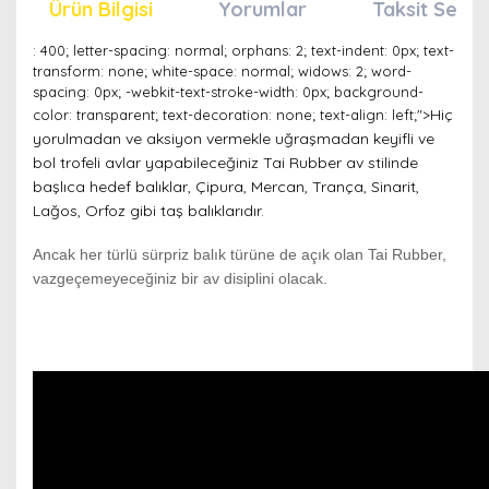
Ürün Bilgisi
Yorumlar
Taksit Seçen
: 400; letter-spacing: normal; orphans: 2; text-indent: 0px; text-
transform: none; white-space: normal; widows: 2; word-
spacing: 0px; -webkit-text-stroke-width: 0px; background-
Hiç
color: transparent; text-decoration: none; text-align: left;">
yorulmadan ve aksiyon vermekle uğraşmadan keyifli ve
bol trofeli avlar yapabileceğiniz Tai Rubber av stilinde
başlıca hedef balıklar, Çipura, Mercan, Trança, Sinarit,
Lağos, Orfoz gibi taş balıklarıdır.
Ancak her türlü sürpriz balık türüne de açık olan Tai Rubber,
vazgeçemeyeceğiniz bir av disiplini olacak.