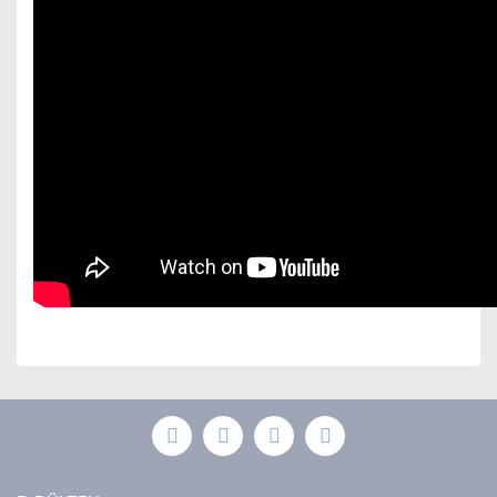
Bu ürünün fiyat bilgisi, resim, ürün açıklamalarında ve
diğer konularda yetersiz gördüğünüz noktaları öneri
Bu ürüne ilk yorumu siz yapın!
formunu kullanarak tarafımıza iletebilirsiniz.
Görüş ve önerileriniz için teşekkür ederiz.
Yorum Yaz
Ürün resmi kalitesiz, bozuk veya görüntülenemiyor.