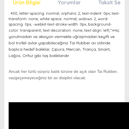
Ürün Bilgisi
Yorumlar
Taksit Seçen
: 400; letter-spacing: normal; orphans: 2; text-indent: 0px; text-
transform: none; white-space: normal; widows: 2; word-
spacing: 0px; -webkit-text-stroke-width: 0px; background-
Hiç
color: transparent; text-decoration: none; text-align: left;">
yorulmadan ve aksiyon vermekle uğraşmadan keyifli ve
bol trofeli avlar yapabileceğiniz Tai Rubber av stilinde
başlıca hedef balıklar, Çipura, Mercan, Trança, Sinarit,
Lağos, Orfoz gibi taş balıklarıdır.
Ancak her türlü sürpriz balık türüne de açık olan Tai Rubber,
vazgeçemeyeceğiniz bir av disiplini olacak.