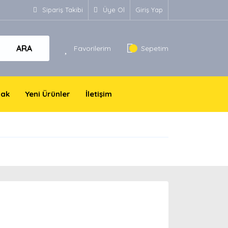
Sipariş Takibi
Üye Ol
Giriş Yap
ARA
Favorilerim
Sepetim
yak
Yeni Ürünler
İletişim