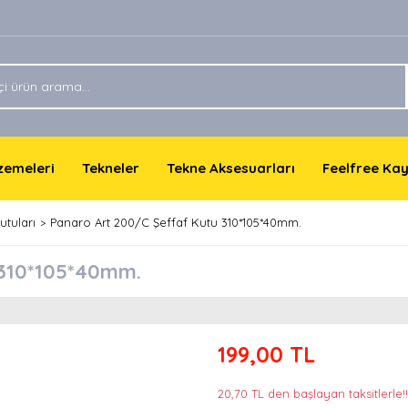
lzemeleri
Tekneler
Tekne Aksesuarları
Feelfree Ka
utuları
Panaro Art 200/C Şeffaf Kutu 310*105*40mm.
 310*105*40mm.
199,00 TL
20,70 TL den başlayan taksitlerle!!