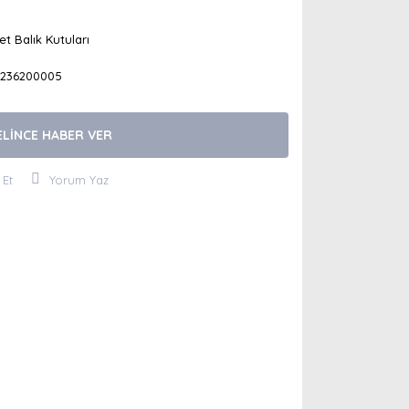
t Balık Kutuları
1236200005
ELİNCE HABER VER
 Et
Yorum Yaz