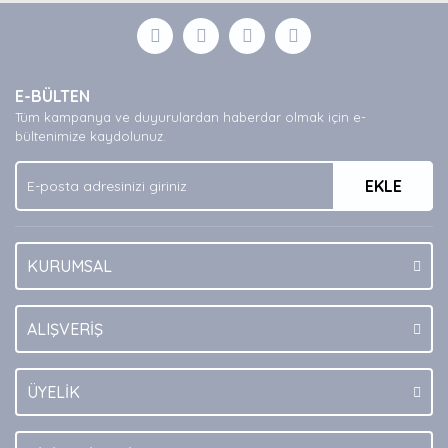
formunu kullanarak tarafımıza iletebilirsiniz.
Görüş ve önerileriniz için teşekkür ederiz.
Yorum Yaz
Ürün resmi kalitesiz, bozuk veya görüntülenemiyor.
E-BÜLTEN
Ürün açıklamasında eksik bilgiler bulunuyor.
Tüm kampanya ve duyurulardan haberdar olmak için e-
Ürün bilgilerinde hatalar bulunuyor.
bültenimize kaydolunuz.
Ürün fiyatı diğer sitelerden daha pahalı.
EKLE
Bu ürüne benzer farklı alternatifler olmalı.
KURUMSAL
Gönder
ALIŞVERİŞ
ÜYELİK