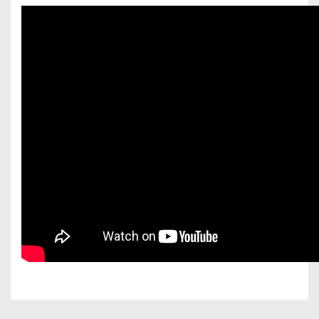
Bu ürünün fiyat bilgisi, resim, ürün açıklamalarında ve
diğer konularda yetersiz gördüğünüz noktaları öneri
Bu ürüne ilk yorumu siz yapın!