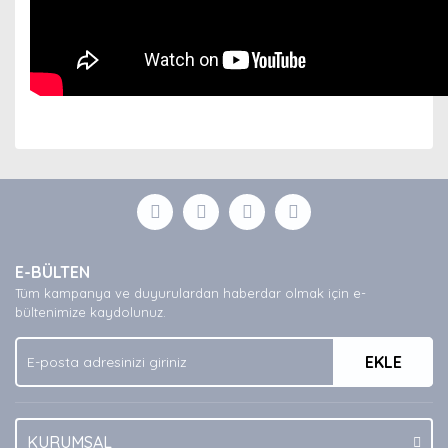
Bu ürünün fiyat bilgisi, resim, ürün açıklamalarında ve
diğer konularda yetersiz gördüğünüz noktaları öneri
Bu ürüne ilk yorumu siz yapın!
formunu kullanarak tarafımıza iletebilirsiniz.
Görüş ve önerileriniz için teşekkür ederiz.
Yorum Yaz
Ürün resmi kalitesiz, bozuk veya görüntülenemiyor.
E-BÜLTEN
Ürün açıklamasında eksik bilgiler bulunuyor.
Tüm kampanya ve duyurulardan haberdar olmak için e-
Ürün bilgilerinde hatalar bulunuyor.
bültenimize kaydolunuz.
Ürün fiyatı diğer sitelerden daha pahalı.
EKLE
Bu ürüne benzer farklı alternatifler olmalı.
KURUMSAL