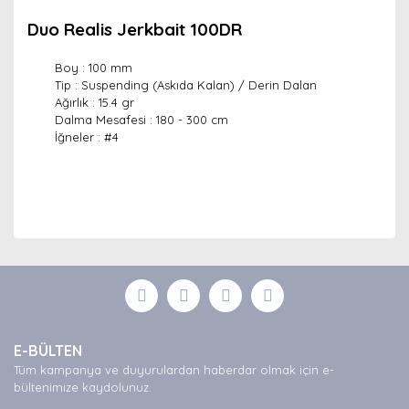
Duo Realis Jerkbait 100DR
Boy : 100 mm
Tip : Suspending (Askıda Kalan) / Derin Dalan
Ağırlık : 15.4 gr
Dalma Mesafesi : 180 - 300 cm
İğneler : #4
Bu ürünün fiyat bilgisi, resim, ürün açıklamalarında ve
diğer konularda yetersiz gördüğünüz noktaları öneri
Bu ürüne ilk yorumu siz yapın!
formunu kullanarak tarafımıza iletebilirsiniz.
Görüş ve önerileriniz için teşekkür ederiz.
Yorum Yaz
Ürün resmi kalitesiz, bozuk veya görüntülenemiyor.
E-BÜLTEN
Ürün açıklamasında eksik bilgiler bulunuyor.
Tüm kampanya ve duyurulardan haberdar olmak için e-
Ürün bilgilerinde hatalar bulunuyor.
bültenimize kaydolunuz.
Ürün fiyatı diğer sitelerden daha pahalı.