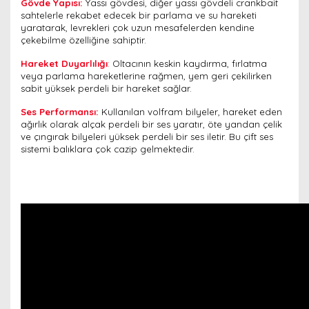
Gövde Yapısı:
Yassı gövdesi, diğer yassı gövdeli crankbait
sahtelerle rekabet edecek bir parlama ve su hareketi
yaratarak, levrekleri çok uzun mesafelerden kendine
çekebilme özelliğine sahiptir.
Hareket Duyarlılığı
:
Oltacının keskin kaydırma, fırlatma
veya parlama hareketlerine rağmen, yem geri çekilirken
sabit yüksek perdeli bir hareket sağlar.
Ses Performansı:
Kullanılan volfram bilyeler, hareket eden
ağırlık olarak alçak perdeli bir ses yaratır, öte yandan çelik
ve çıngırak bilyeleri yüksek perdeli bir ses iletir. Bu çift ses
sistemi balıklara çok cazip gelmektedir.