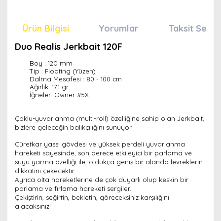
Ürün Bilgisi
Yorumlar
Taksit Seçen
Duo Realis Jerkbait 120F
Boy : 120 mm
Tip : Floating (Yüzen)
Dalma Mesafesi :
80 - 100 cm
Ağırlık:
17.1 gr
İğneler:
Owner #5X
Çoklu-yuvarlanma (multi-roll) özelliğine sahip olan Jerkbait,
bizlere geleceğin balıkçılığını sunuyor.
Cüretkar yassı gövdesi ve yüksek perdeli yuvarlanma
hareketi sayesinde, son derece etkileyici bir parlama ve
suyu yarma özelliği ile, oldukça geniş bir alanda levreklerin
dikkatini çekecektir.
Ayrıca olta hareketlerine de çok duyarlı olup keskin bir
parlama ve fırlama hareketi sergiler.
Çekiştirin, seğirtin, bekletin, göreceksiniz karşılığını
alacaksınız!