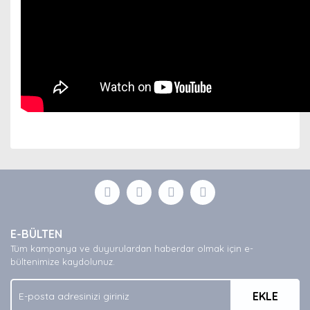
Bu ürünün fiyat bilgisi, resim, ürün açıklamalarında ve
diğer konularda yetersiz gördüğünüz noktaları öneri
Bu ürüne ilk yorumu siz yapın!
formunu kullanarak tarafımıza iletebilirsiniz.
Görüş ve önerileriniz için teşekkür ederiz.
Yorum Yaz
Ürün resmi kalitesiz, bozuk veya görüntülenemiyor.
E-BÜLTEN
Ürün açıklamasında eksik bilgiler bulunuyor.
Tüm kampanya ve duyurulardan haberdar olmak için e-
Ürün bilgilerinde hatalar bulunuyor.
bültenimize kaydolunuz.
Ürün fiyatı diğer sitelerden daha pahalı.
EKLE
Bu ürüne benzer farklı alternatifler olmalı.