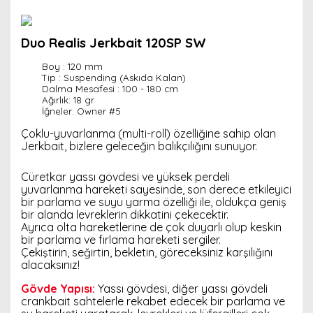
Duo Realis Jerkbait 120SP SW
Boy : 120 mm
Tip : Suspending (Askıda Kalan)
Dalma Mesafesi :
100 - 180 cm
Ağırlık:
18 gr
İğneler:
Owner #5
Çoklu-yuvarlanma (multi-roll) özelliğine sahip olan
Jerkbait, bizlere geleceğin balıkçılığını sunuyor.
Cüretkar yassı gövdesi ve yüksek perdeli
yuvarlanma hareketi sayesinde, son derece etkileyici
bir parlama ve suyu yarma özelliği ile, oldukça geniş
bir alanda levreklerin dikkatini çekecektir.
Ayrıca olta hareketlerine de çok duyarlı olup keskin
bir parlama ve fırlama hareketi sergiler.
Çekiştirin, seğirtin, bekletin, göreceksiniz karşılığını
alacaksınız!
Gövde Yapısı:
Yassı gövdesi, diğer yassı gövdeli
crankbait sahtelerle rekabet edecek bir parlama ve