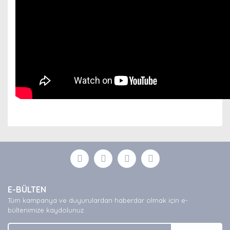
Bu ürünün fiyat bilgisi, resim, ürün açıklamalarında ve
diğer konularda yetersiz gördüğünüz noktaları öneri
Bu ürüne ilk yorumu siz yapın!
formunu kullanarak tarafımıza iletebilirsiniz.
Görüş ve önerileriniz için teşekkür ederiz.
Yorum Yaz
Ürün resmi kalitesiz, bozuk veya görüntülenemiyor.
E-BÜLTEN
Ürün açıklamasında eksik bilgiler bulunuyor.
Tüm kampanya ve duyurulardan haberdar olmak için e-
Ürün bilgilerinde hatalar bulunuyor.
bültenimize kaydolunuz.
Ürün fiyatı diğer sitelerden daha pahalı.