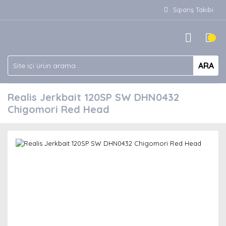
Sipariş Takibi
ARA
Realis Jerkbait 120SP SW DHN0432
Chigomori Red Head