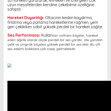
su hareketi yaratarak, levrekleri ve lüfergilleri çok
uzun mesafelerden kendine çekebilme özelliğine
sahiptir.
Hareket Duyarlı
l
ığı
Oltacının keskin kaydırma,
:
fırlatma veya parlama hareketlerine rağmen, yem
geri çekilirken sabit yüksek perdeli bir hareket sağlar.
Ses
Performans
ı:
Kullan
ılan volfram bilyeler, hareket
eden ağırlık olarak alçak perdeli bir ses yaratır, öte yandan
çelik ve çıngırak bilyeleri yüksek perdeli bir ses iletir. Bu çift
ses sistemi balıklara çok cazip gelmektedir.