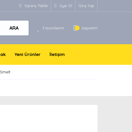
Sipariş Takibi
Üye Ol
Giriş Yap
ARA
Favorilerim
Sepetim
yak
Yeni Ürünler
İletişim
 Smelt