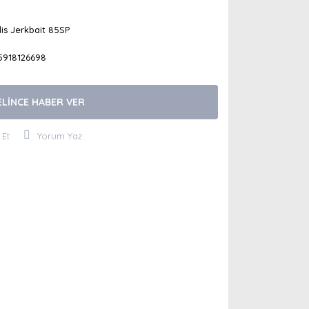
is Jerkbait 85SP
5918126698
ELİNCE HABER VER
 Et
Yorum Yaz