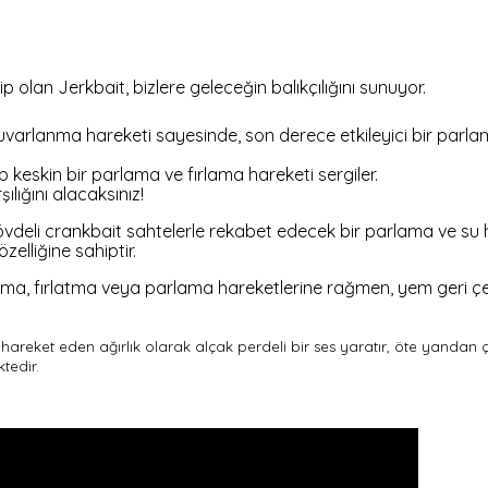
p olan Jerkbait, bizlere geleceğin balıkçılığını sunuyor.
varlanma hareketi sayesinde, son derece etkileyici bir parlam
p keskin bir parlama ve fırlama hareketi sergiler.
şılığını alacaksınız!
vdeli crankbait sahtelerle rekabet edecek bir parlama ve su har
elliğine sahiptir.
rma, fırlatma veya parlama hareketlerine rağmen, yem geri çek
 hareket eden ağırlık olarak alçak perdeli bir ses yaratır, öte yandan çe
ktedir.