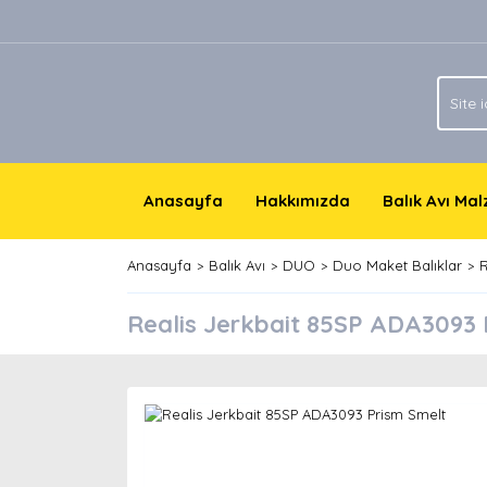
Anasayfa
Hakkımızda
Balık Avı Ma
Anasayfa
Balık Avı
DUO
Duo Maket Balıklar
R
Realis Jerkbait 85SP ADA3093 