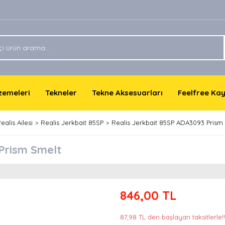
lzemeleri
Tekneler
Tekne Aksesuarları
Feelfree Ka
ealis Ailesi
Realis Jerkbait 85SP
Realis Jerkbait 85SP ADA3093 Prism
Prism Smelt
846,00 TL
87,98 TL den başlayan taksitlerle!!