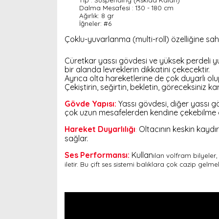
Tip : Suspending (Askıda Kalan)
Dalma Mesafesi :
130 - 180 cm
Ağırlık:
8 gr
İğneler:
#6
Çoklu-yuvarlanma (multi-roll) özelliğine sahi
Cüretkar yassı gövdesi ve yüksek perdeli yu
bir alanda levreklerin dikkatini çekecektir.
Ayrıca olta hareketlerine de çok duyarlı olu
Çekiştirin, seğirtin, bekletin, göreceksiniz kar
Gövde Yapısı:
Yassı gövdesi, diğer yassı gö
çok uzun mesafelerden kendine çekebilme öz
Hareket Duyarlı
l
ığı
Oltacının keskin kaydı
:
sağlar.
Ses
Performans
ı:
Kullan
ılan volfram bilyeler,
iletir. Bu çift ses sistemi balıklara çok cazip gelme