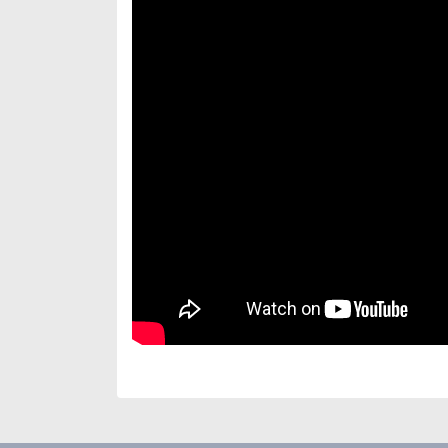
Bu ürünün fiyat bilgisi, resim, ürün açıklamaları
Görüş ve önerileriniz için teşekkür ederiz.