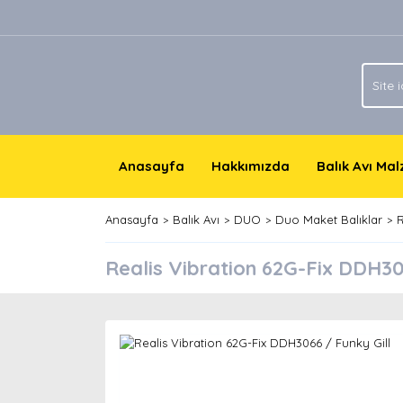
Anasayfa
Hakkımızda
Balık Avı Ma
Anasayfa
Balık Avı
DUO
Duo Maket Balıklar
R
Realis Vibration 62G-Fix DDH30