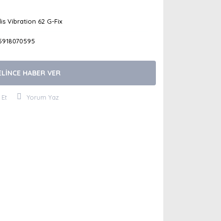
is Vibration 62 G-Fix
5918070595
ELİNCE HABER VER
 Et
Yorum Yaz