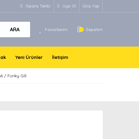
Sipariş Takibi
Üye Ol
Giriş Yap
ARA
Favorilerim
Sepetim
yak
Yeni Ürünler
İletişim
6 / Funky Gill