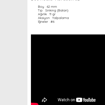
Boy : 62 mm
Tip : Sinking (Batan)
Ağırlık : 11 gr
Aksiyon : Yalpalama
İğneler : #6