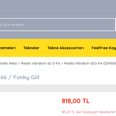
lzemeleri
Tekneler
Tekne Aksesuarları
Feelfree Ka
ealis Ailesi
Realis Vibration 62 G-Fix
Realis Vibration 62G-Fix DDH306
66 / Funky Gill
818,00 TL
85,07 TL den başlayan taksitlerle!!