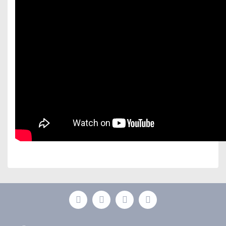
Bu ürünün fiyat bilgisi, resim, ürün açıklamalarında ve
diğer konularda yetersiz gördüğünüz noktaları öneri
Bu ürüne ilk yorumu siz yapın!
formunu kullanarak tarafımıza iletebilirsiniz.
Görüş ve önerileriniz için teşekkür ederiz.
Yorum Yaz
Ürün resmi kalitesiz, bozuk veya görüntülenemiyor.