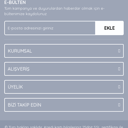
E-BÜLTEN
Ürün açıklamasında eksik bilgiler bulunuyor.
Tüm kampanya ve duyurulardan haberdar olmak için e-
Ürün bilgilerinde hatalar bulunuyor.
bültenimize kaydolunuz.
Ürün fiyatı diğer sitelerden daha pahalı.
EKLE
Bu ürüne benzer farklı alternatifler olmalı.
KURUMSAL
Gönder
ALIŞVERİŞ
ÜYELİK
BİZİ TAKİP EDİN
© Tüm hakları saklıdır. Kredi kartı bilgileriniz 256bit SSL sertifikası ile