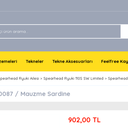
lzemeleri
Tekneler
Tekne Aksesuarları
Feelfree Ka
pearhead Ryuki Ailesi
Spearhead Ryuki 110S SW Limited
Spearhead
0087 / Mauzme Sardine
902,00 TL