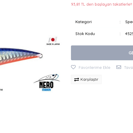
93,81 TL den başlayan taksitlerle!!
Kategori
Spe
Stok Kodu
452
G
Tavs
Karşılaştır