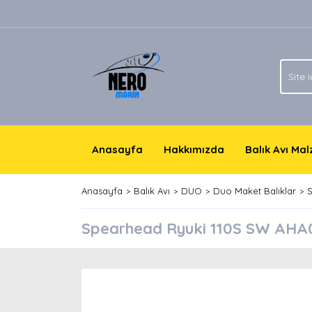
Anasayfa
Hakkımızda
Balık Avı Ma
Anasayfa
Balık Avı
DUO
Duo Maket Balıklar
S
Spearhead Ryuki 110S SW AHA