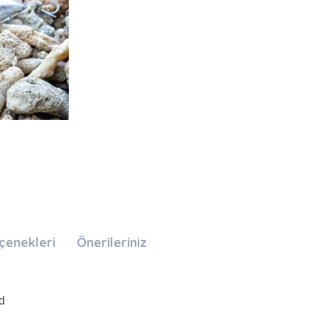
çenekleri
Önerileriniz
d