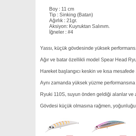
Boy : 11 cm
Tip : Sinking (Batan)
Ağırlık : 21gr.
Aksiyon: Kuyruktan Salınım.
İğneler : #4
Yassı, küçük gövdesinde yüksek performans
Ağır ve batar özellikli model Spear Head Ryuk
Hareket başlangıcı keskin ve kısa mesafede ar
Aynı zamanda yüksek yüzme performansına da s
Ryuki 110S, suyun önden geldiği alanlar ve az
Gövdesi küçük olmasına rağmen, yoğunluğu ve a