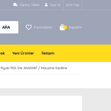
Sipariş Takibi
Üye Ol
Giriş Yap
ARA
Favorilerim
Sepetim
yak
Yeni Ürünler
İletişim
 Ryuki 110S SW AHA0087 / Mauzme Sardine