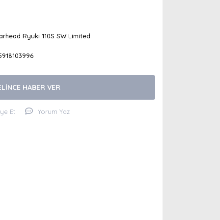
arhead Ryuki 110S SW Limited
5918103996
ELİNCE HABER VER
iye Et
Yorum Yaz