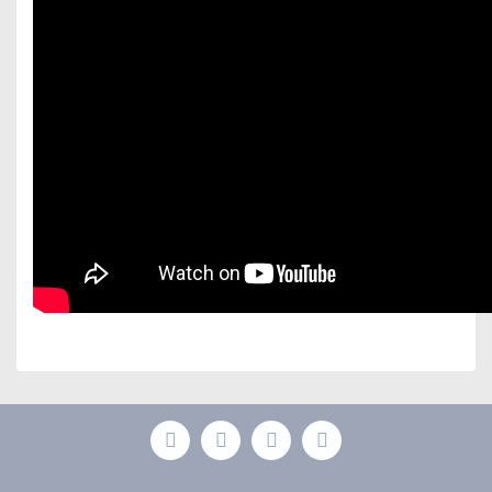
Bu ürünün fiyat bilgisi, resim, ürün açıklamalarında ve
diğer konularda yetersiz gördüğünüz noktaları öneri
Bu ürüne ilk yorumu siz yapın!
formunu kullanarak tarafımıza iletebilirsiniz.
Görüş ve önerileriniz için teşekkür ederiz.
Yorum Yaz
Ürün resmi kalitesiz, bozuk veya görüntülenemiyor.