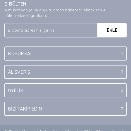
E-BÜLTEN
Ürün açıklamasında eksik bilgiler bulunuyor.
Tüm kampanya ve duyurulardan haberdar olmak için e-
Ürün bilgilerinde hatalar bulunuyor.
bültenimize kaydolunuz.
Ürün fiyatı diğer sitelerden daha pahalı.
EKLE
Bu ürüne benzer farklı alternatifler olmalı.
KURUMSAL
Gönder
ALIŞVERİŞ
ÜYELİK
BİZİ TAKİP EDİN