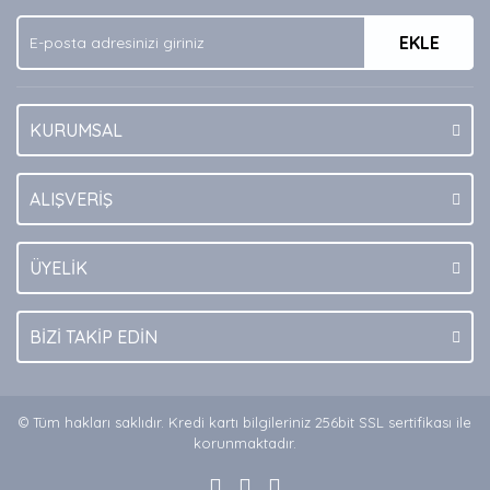
Ürün fiyatı diğer sitelerden daha pahalı.
EKLE
Bu ürüne benzer farklı alternatifler olmalı.
KURUMSAL
Gönder
ALIŞVERİŞ
ÜYELİK
BİZİ TAKİP EDİN
© Tüm hakları saklıdır. Kredi kartı bilgileriniz 256bit SSL sertifikası ile
korunmaktadır.