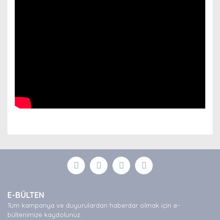
Bu ürünün fiyat bilgisi, resim, ürün açıklamalarında ve
diğer konularda yetersiz gördüğünüz noktaları öneri
Bu ürüne ilk yorumu siz yapın!
formunu kullanarak tarafımıza iletebilirsiniz.
Görüş ve önerileriniz için teşekkür ederiz.
Yorum Yaz
Ürün resmi kalitesiz, bozuk veya görüntülenemiyor.
E-BÜLTEN
Ürün açıklamasında eksik bilgiler bulunuyor.
Tüm kampanya ve duyurulardan haberdar olmak için e-
Ürün bilgilerinde hatalar bulunuyor.
bültenimize kaydolunuz.