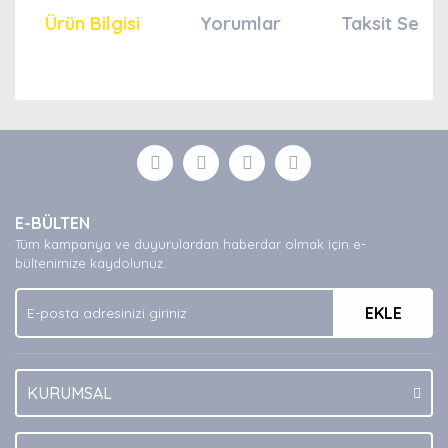
Ürün Bilgisi
Yorumlar
Taksit Seçen
Bu ürünün fiyat bilgisi, resim, ürün açıklamalarında ve
diğer konularda yetersiz gördüğünüz noktaları öneri
Bu ürüne ilk yorumu siz yapın!
formunu kullanarak tarafımıza iletebilirsiniz.
Görüş ve önerileriniz için teşekkür ederiz.
Yorum Yaz
Ürün resmi kalitesiz, bozuk veya görüntülenemiyor.
E-BÜLTEN
Ürün açıklamasında eksik bilgiler bulunuyor.
Tüm kampanya ve duyurulardan haberdar olmak için e-
Ürün bilgilerinde hatalar bulunuyor.
bültenimize kaydolunuz.
Ürün fiyatı diğer sitelerden daha pahalı.
EKLE
Bu ürüne benzer farklı alternatifler olmalı.
KURUMSAL
Gönder