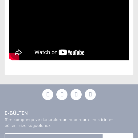
Bu ürünün fiyat bilgisi, resim, ürün açıklamalarında ve
diğer konularda yetersiz gördüğünüz noktaları öneri
Bu ürüne ilk yorumu siz yapın!
formunu kullanarak tarafımıza iletebilirsiniz.
Görüş ve önerileriniz için teşekkür ederiz.
Yorum Yaz
Ürün resmi kalitesiz, bozuk veya görüntülenemiyor.
E-BÜLTEN
Ürün açıklamasında eksik bilgiler bulunuyor.
Tüm kampanya ve duyurulardan haberdar olmak için e-
Ürün bilgilerinde hatalar bulunuyor.
bültenimize kaydolunuz.
Ürün fiyatı diğer sitelerden daha pahalı.