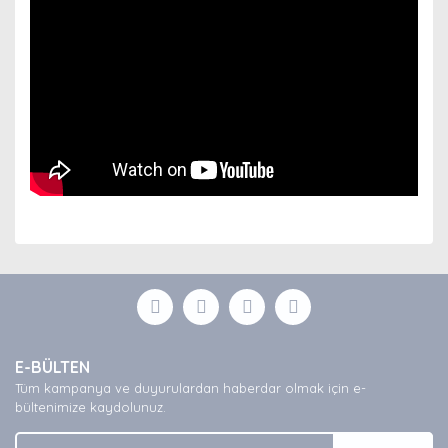
Bu ürünün fiyat bilgisi, resim, ürün açıklamalarında ve
diğer konularda yetersiz gördüğünüz noktaları öneri
Bu ürüne ilk yorumu siz yapın!
formunu kullanarak tarafımıza iletebilirsiniz.
Görüş ve önerileriniz için teşekkür ederiz.
Yorum Yaz
Ürün resmi kalitesiz, bozuk veya görüntülenemiyor.
E-BÜLTEN
Ürün açıklamasında eksik bilgiler bulunuyor.
Tüm kampanya ve duyurulardan haberdar olmak için e-
Ürün bilgilerinde hatalar bulunuyor.
bültenimize kaydolunuz.
Ürün fiyatı diğer sitelerden daha pahalı.