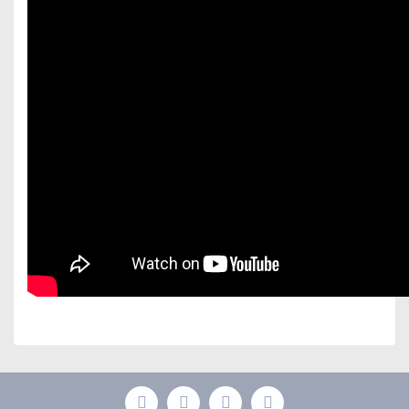
Bu ürünün fiyat bilgisi, resim, ürün açıklamalarında ve
diğer konularda yetersiz gördüğünüz noktaları öneri
Bu ürüne ilk yorumu siz yapın!
formunu kullanarak tarafımıza iletebilirsiniz.
Görüş ve önerileriniz için teşekkür ederiz.