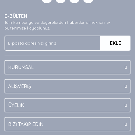
Yorum Yaz
Ürün resmi kalitesiz, bozuk veya görüntülenemiyor.
E-BÜLTEN
Ürün açıklamasında eksik bilgiler bulunuyor.
Tüm kampanya ve duyurulardan haberdar olmak için e-
Ürün bilgilerinde hatalar bulunuyor.
bültenimize kaydolunuz.
Ürün fiyatı diğer sitelerden daha pahalı.
EKLE
Bu ürüne benzer farklı alternatifler olmalı.
KURUMSAL
Gönder
ALIŞVERİŞ
ÜYELİK
BİZİ TAKİP EDİN