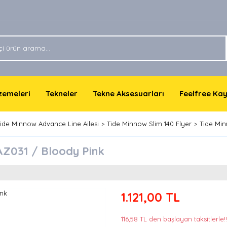
lzemeleri
Tekneler
Tekne Aksesuarları
Feelfree Ka
ide Minnow Advance Line Ailesi
Tide Minnow Slim 140 Flyer
Tide Min
AZ031 / Bloody Pink
1.121,00 TL
116,58 TL den başlayan taksitlerle!!