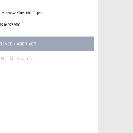
 Minnow Slim 140 Flyer
5918073930
ELİNCE HABER VER
 Et
Yorum Yaz