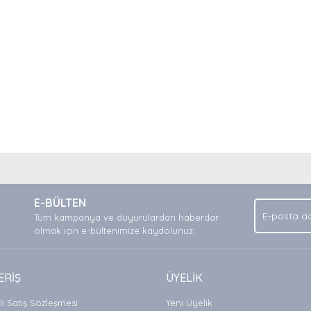
nda ve diğer konularda yetersiz gördüğünüz noktaları öneri formunu kullan
Bu ürüne ilk yorumu siz yapın!
.
E-BÜLTEN
Yorum Yaz
Tüm kampanya ve duyurulardan haberdar
olmak için e-bültenimize kaydolunuz.
ERİŞ
ÜYELİK
i Satış Sözleşmesi
Yeni Üyelik