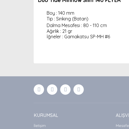
Duo Tide Minnow Slim 140 FLYER
Boy : 140 mm
Tip : Sinking (Batan)
Dalma Mesafesi : 80 - 110 cm
Ağırlık : 21 gr
İğneler : Gamakatsu SP-MH #6
Bu ürünün fiyat bilgisi, resim, ürün açıklamaları
Görüş ve önerileriniz için teşekkür ederiz.
Ürün resmi kalitesiz, bozuk veya görüntülenemiyor
Ürün açıklamasında eksik bilgiler bulunuyor.
Ürün bilgilerinde hatalar bulunuyor.
Ürün fiyatı diğer sitelerden daha pahalı.
Bu ürüne benzer farklı alternatifler olmalı.
KURUMSAL
ALIŞV
İletişim
Mesafel