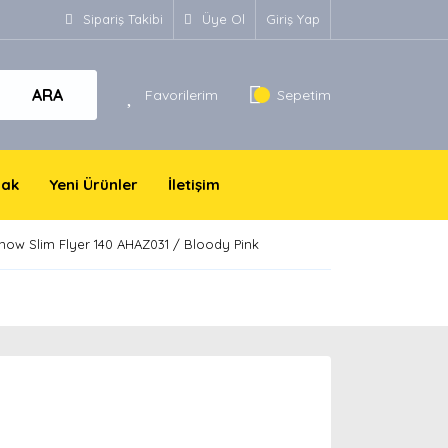
Sipariş Takibi
Üye Ol
Giriş Yap
ARA
Favorilerim
Sepetim
yak
Yeni Ürünler
İletişim
now Slim Flyer 140 AHAZ031 / Bloody Pink