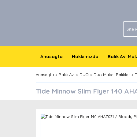
Anasayfa
Hakkımızda
Balık Avı Ma
Anasayfa
Balık Avı
DUO
Duo Maket Balıklar
T
Tide Minnow Slim Flyer 140 AH