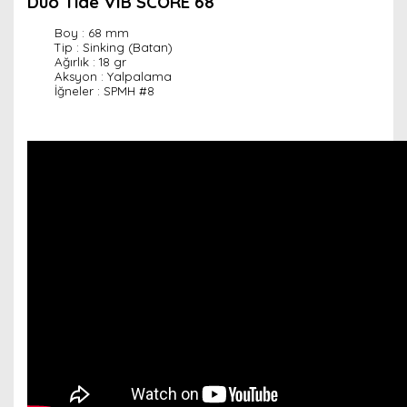
Duo Tide VIB SCORE 68
Boy : 68 mm
Tip : Sinking (Batan)
Ağırlık : 18 gr
Aksyon : Yalpalama
İğneler : SPMH #8