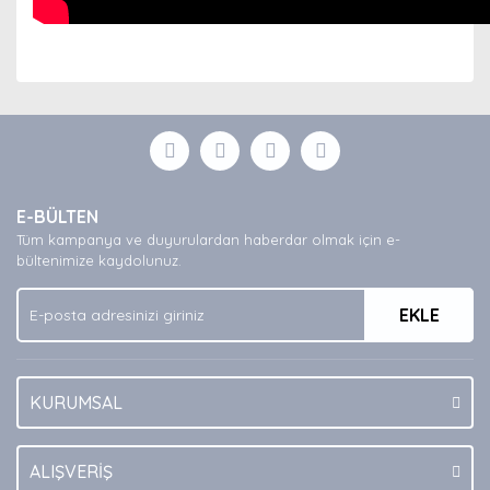
Bu ürünün fiyat bilgisi, resim, ürün açıklamalarında ve
diğer konularda yetersiz gördüğünüz noktaları öneri
Bu ürüne ilk yorumu siz yapın!
formunu kullanarak tarafımıza iletebilirsiniz.
Görüş ve önerileriniz için teşekkür ederiz.
Yorum Yaz
Ürün resmi kalitesiz, bozuk veya görüntülenemiyor.
E-BÜLTEN
Ürün açıklamasında eksik bilgiler bulunuyor.
Tüm kampanya ve duyurulardan haberdar olmak için e-
Ürün bilgilerinde hatalar bulunuyor.
bültenimize kaydolunuz.
Ürün fiyatı diğer sitelerden daha pahalı.
EKLE
Bu ürüne benzer farklı alternatifler olmalı.
KURUMSAL
Gönder
ALIŞVERİŞ