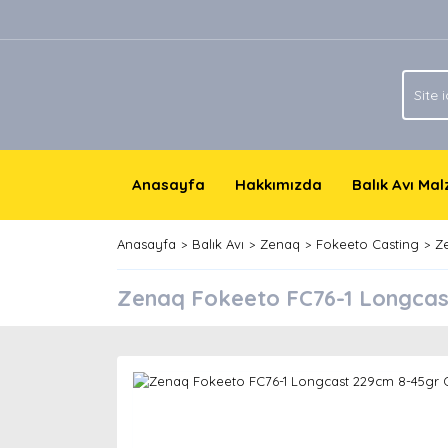
Anasayfa
Hakkımızda
Balık Avı Ma
Anasayfa
Balık Avı
Zenaq
Fokeeto Casting
Z
Zenaq Fokeeto FC76-1 Longcas