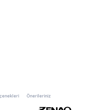
çenekleri
Önerileriniz