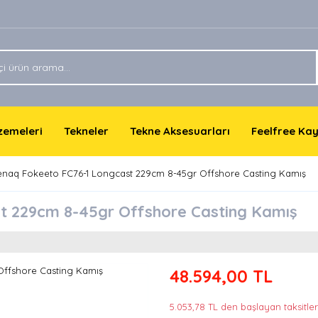
lzemeleri
Tekneler
Tekne Aksesuarları
Feelfree Ka
enaq Fokeeto FC76-1 Longcast 229cm 8-45gr Offshore Casting Kamış
t 229cm 8-45gr Offshore Casting Kamış
48.594,00 TL
5.053,78 TL den başlayan taksitlerl