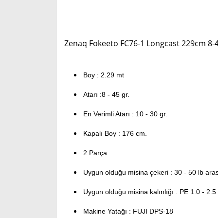
Zenaq Fokeeto FC76-1 Longcast 229cm 8-4
Boy : 2.29 mt
Atarı :8 - 45 gr.
En Verimli Atarı : 10 - 30 gr.
Kapalı Boy : 176 cm.
2 Parça
Uygun olduğu misina çekeri : 30 - 50 lb aras
Uygun olduğu misina kalınlığı : PE 1.0 - 2.5
Makine Yatağı : FUJI DPS-18