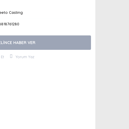
eeto Casting
8818761280
ELİNCE HABER VER
 Et
Yorum Yaz