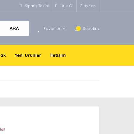
Sipariş Takibi
Üye Ol
Giriş Yap
ARA
Favorilerim
Sepetim
yak
Yeni Ürünler
İletişim
e!!