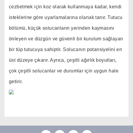
cezbetmek için koz olarak kullanmaya kadar, kendi
isteklerine göre uyarlamalarına olanak tanır. Tutucu
bölümü, küçük solucanların yerinden kaymasını
önleyen ve düzgün ve güvenli bir kurulum sağlayan
bir tüp tutucuya sahiptir. Solucanın potansiyelini en
üst düzeye çıkarır. Ayrıca, çeşitli ağırlık boyutları,
çok çeşitli solucanlar ve durumlar için uygun hale
getirir.
Bu ürünün fiyat bilgisi, resim, ürün açıklamalarında ve
diğer konularda yetersiz gördüğünüz noktaları öneri
Bu ürüne ilk yorumu siz yapın!
formunu kullanarak tarafımıza iletebilirsiniz.
Görüş ve önerileriniz için teşekkür ederiz.