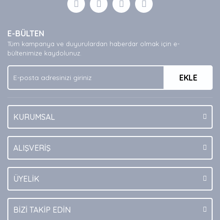
Yorum Yaz
Ürün resmi kalitesiz, bozuk veya görüntülenemiyor.
E-BÜLTEN
Ürün açıklamasında eksik bilgiler bulunuyor.
Tüm kampanya ve duyurulardan haberdar olmak için e-
Ürün bilgilerinde hatalar bulunuyor.
bültenimize kaydolunuz.
Ürün fiyatı diğer sitelerden daha pahalı.
EKLE
Bu ürüne benzer farklı alternatifler olmalı.
KURUMSAL
Gönder
ALIŞVERİŞ
ÜYELİK
BİZİ TAKİP EDİN