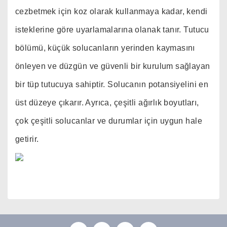
cezbetmek için koz olarak kullanmaya kadar, kendi
isteklerine göre uyarlamalarına olanak tanır. Tutucu
bölümü, küçük solucanların yerinden kaymasını
önleyen ve düzgün ve güvenli bir kurulum sağlayan
bir tüp tutucuya sahiptir. Solucanın potansiyelini en
üst düzeye çıkarır. Ayrıca, çeşitli ağırlık boyutları,
çok çeşitli solucanlar ve durumlar için uygun hale
getirir.
Bu ürünün fiyat bilgisi, resim, ürün açıklamalarında ve
diğer konularda yetersiz gördüğünüz noktaları öneri
Bu ürüne ilk yorumu siz yapın!
formunu kullanarak tarafımıza iletebilirsiniz.
Görüş ve önerileriniz için teşekkür ederiz.