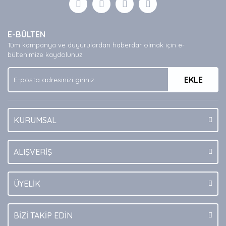
Yorum Yaz
Ürün resmi kalitesiz, bozuk veya görüntülenemiyor.
E-BÜLTEN
Ürün açıklamasında eksik bilgiler bulunuyor.
Tüm kampanya ve duyurulardan haberdar olmak için e-
Ürün bilgilerinde hatalar bulunuyor.
bültenimize kaydolunuz.
Ürün fiyatı diğer sitelerden daha pahalı.
EKLE
Bu ürüne benzer farklı alternatifler olmalı.
KURUMSAL
Gönder
ALIŞVERİŞ
ÜYELİK
BİZİ TAKİP EDİN