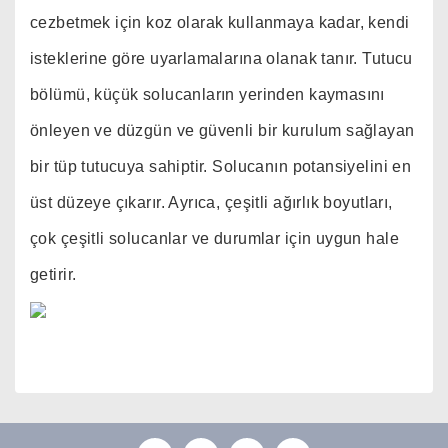
cezbetmek için koz olarak kullanmaya kadar, kendi
isteklerine göre uyarlamalarına olanak tanır. Tutucu
bölümü, küçük solucanların yerinden kaymasını
önleyen ve düzgün ve güvenli bir kurulum sağlayan
bir tüp tutucuya sahiptir. Solucanın potansiyelini en
üst düzeye çıkarır. Ayrıca, çeşitli ağırlık boyutları,
çok çeşitli solucanlar ve durumlar için uygun hale
getirir.
Bu ürünün fiyat bilgisi, resim, ürün açıklamalarında ve
diğer konularda yetersiz gördüğünüz noktaları öneri
Bu ürüne ilk yorumu siz yapın!
formunu kullanarak tarafımıza iletebilirsiniz.
Görüş ve önerileriniz için teşekkür ederiz.