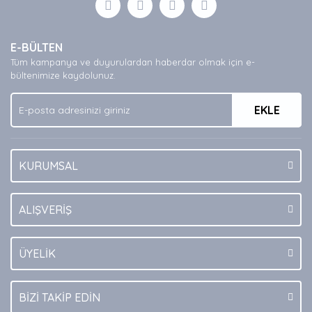
Yorum Yaz
Ürün resmi kalitesiz, bozuk veya görüntülenemiyor.
E-BÜLTEN
Ürün açıklamasında eksik bilgiler bulunuyor.
Tüm kampanya ve duyurulardan haberdar olmak için e-
Ürün bilgilerinde hatalar bulunuyor.
bültenimize kaydolunuz.
Ürün fiyatı diğer sitelerden daha pahalı.
EKLE
Bu ürüne benzer farklı alternatifler olmalı.
KURUMSAL
Gönder
ALIŞVERİŞ
ÜYELİK
BİZİ TAKİP EDİN