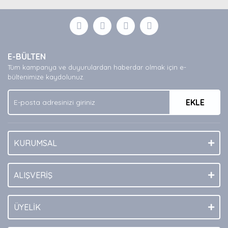
diğer konularda yetersiz gördüğünüz noktaları öneri
Bu ürüne ilk yorumu siz yapın!
formunu kullanarak tarafımıza iletebilirsiniz.
Görüş ve önerileriniz için teşekkür ederiz.
Yorum Yaz
Ürün resmi kalitesiz, bozuk veya görüntülenemiyor.
E-BÜLTEN
Ürün açıklamasında eksik bilgiler bulunuyor.
Tüm kampanya ve duyurulardan haberdar olmak için e-
Ürün bilgilerinde hatalar bulunuyor.
bültenimize kaydolunuz.
Ürün fiyatı diğer sitelerden daha pahalı.
EKLE
Bu ürüne benzer farklı alternatifler olmalı.
KURUMSAL
Gönder
ALIŞVERİŞ
ÜYELİK