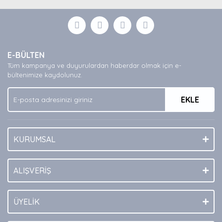
diğer konularda yetersiz gördüğünüz noktaları öneri
Bu ürüne ilk yorumu siz yapın!
formunu kullanarak tarafımıza iletebilirsiniz.
Görüş ve önerileriniz için teşekkür ederiz.
Yorum Yaz
Ürün resmi kalitesiz, bozuk veya görüntülenemiyor.
E-BÜLTEN
Ürün açıklamasında eksik bilgiler bulunuyor.
Tüm kampanya ve duyurulardan haberdar olmak için e-
Ürün bilgilerinde hatalar bulunuyor.
bültenimize kaydolunuz.
Ürün fiyatı diğer sitelerden daha pahalı.
EKLE
Bu ürüne benzer farklı alternatifler olmalı.
KURUMSAL
Gönder
ALIŞVERİŞ
ÜYELİK