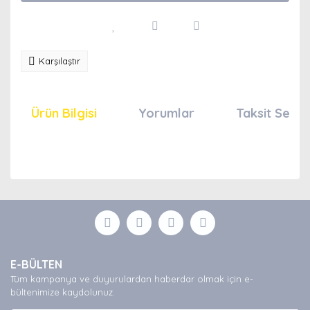
Karşılaştır
Ürün Bilgisi
Yorumlar
Taksit Seçen
Bu ürünün fiyat bilgisi, resim, ürün açıklamalarında ve
diğer konularda yetersiz gördüğünüz noktaları öneri
Bu ürüne ilk yorumu siz yapın!
formunu kullanarak tarafımıza iletebilirsiniz.
Görüş ve önerileriniz için teşekkür ederiz.
Yorum Yaz
Ürün resmi kalitesiz, bozuk veya görüntülenemiyor.
E-BÜLTEN
Ürün açıklamasında eksik bilgiler bulunuyor.
Tüm kampanya ve duyurulardan haberdar olmak için e-
Ürün bilgilerinde hatalar bulunuyor.
bültenimize kaydolunuz.
Ürün fiyatı diğer sitelerden daha pahalı.