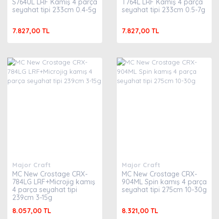
S764UL LRF Kamış 4 parça
T764L LRF Kamış 4 parça
seyahat tipi 233cm 0.4-5g
seyahat tipi 233cm 0.5-7g
7.827,00 TL
7.827,00 TL
Major Craft
Major Craft
MC New Crostage CRX-
MC New Crostage CRX-
784LG LRF+Microjig kamış
904ML Spin kamış 4 parça
4 parça seyahat tipi
seyahat tipi 275cm 10-30g
239cm 3-15g
8.057,00 TL
8.321,00 TL