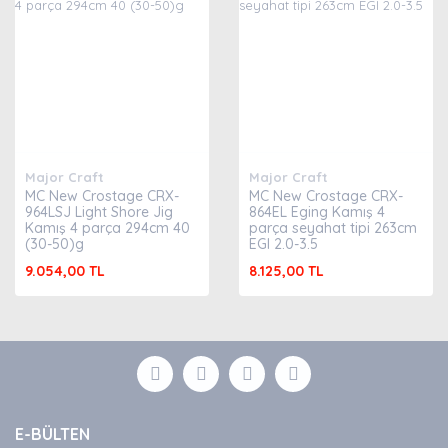
Major Craft
Major Craft
MC New Crostage CRX-
MC New Crostage CRX-
964LSJ Light Shore Jig
864EL Eging Kamış 4
Kamış 4 parça 294cm 40
parça seyahat tipi 263cm
(30-50)g
EGI 2.0-3.5
9.054,00 TL
8.125,00 TL
E-BÜLTEN