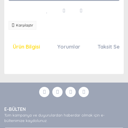
Karşılaştır
Ürün Bilgisi
Yorumlar
Taksit Seçen
Bu ürünün fiyat bilgisi, resim, ürün açıklamalarında ve
diğer konularda yetersiz gördüğünüz noktaları öneri
Bu ürüne ilk yorumu siz yapın!
formunu kullanarak tarafımıza iletebilirsiniz.
Görüş ve önerileriniz için teşekkür ederiz.
Yorum Yaz
Ürün resmi kalitesiz, bozuk veya görüntülenemiyor.
E-BÜLTEN
Ürün açıklamasında eksik bilgiler bulunuyor.
Tüm kampanya ve duyurulardan haberdar olmak için e-
Ürün bilgilerinde hatalar bulunuyor.
bültenimize kaydolunuz.
Ürün fiyatı diğer sitelerden daha pahalı.